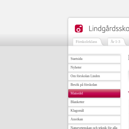
Förskoleklass
År 1-3
Startsida
Nyheter
Om förskolan Linden
Besök på förskolan
Matsedel
Blanketter
Klagomål
Ansökan
Naturvetenskap och teknik för alla