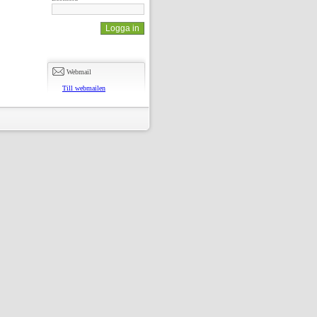
Webmail
Till webmailen