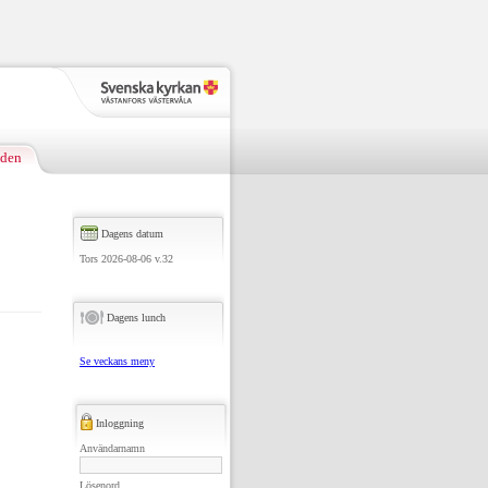
nden
Dagens datum
Tors 2026-08-06 v.32
Dagens lunch
Se veckans meny
Inloggning
Användarnamn
Lösenord