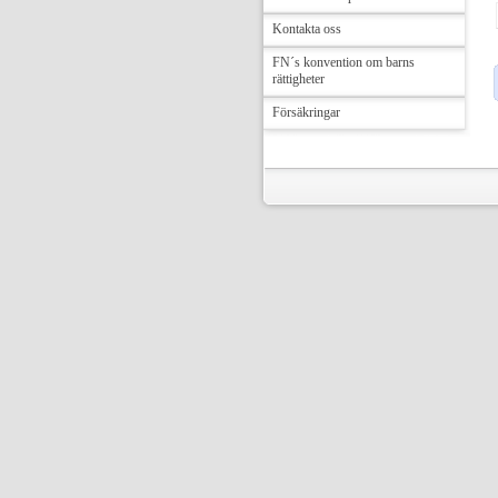
Kontakta oss
FN´s konvention om barns
rättigheter
Försäkringar