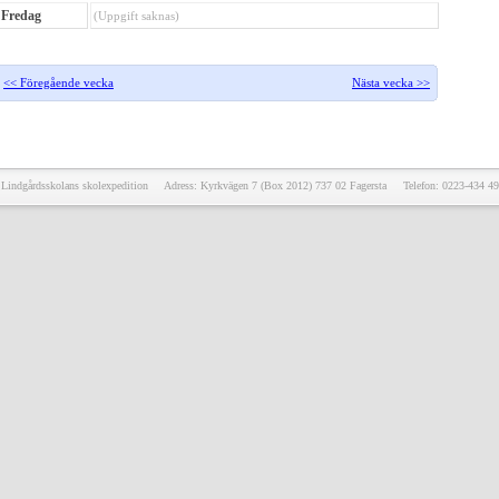
Fredag
(Uppgift saknas)
<< Föregående vecka
Nästa vecka >>
Lindgårdsskolans skolexpedition Adress: Kyrkvägen 7 (Box 2012) 737 02 Fagersta Telefon: 0223-434 49