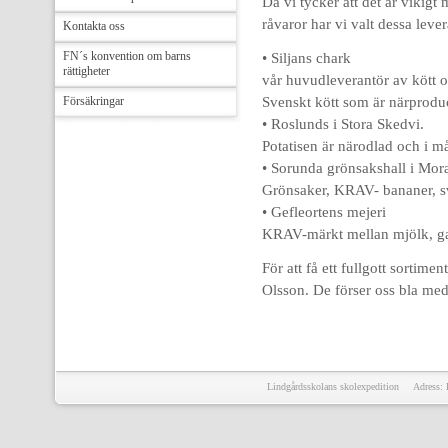
Då vi tycker att det är vikigt
råvaror har vi valt dessa leve
Kontakta oss
FN´s konvention om barns
• Siljans chark
rättigheter
vår huvudleverantör av kött 
Försäkringar
Svenskt kött som är närprodu
• Roslunds i Stora Skedvi.
Potatisen är närodlad och i 
• Sorunda grönsakshall i Mor
Grönsaker, KRAV- bananer, s
• Gefleortens mejeri
KRAV-märkt mellan mjölk, ga
För att få ett fullgott sortim
Olsson. De förser oss bla me
Lindgårdsskolans skolexpedition Adress: 