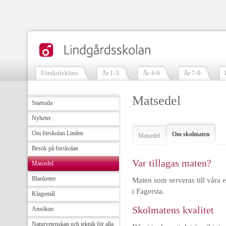
Förskoleklass
År 1-3
År 4-6
År 7-9
Matsedel
Startsida
Nyheter
Om förskolan Linden
Om skolmaten
Matsedel
Besök på förskolan
Var tillagas maten?
Matsedel
Blanketter
Maten som serveras till våra 
i Fagersta.
Klagomål
Skolmatens kvalitet
Ansökan
Naturvetenskap och teknik för alla