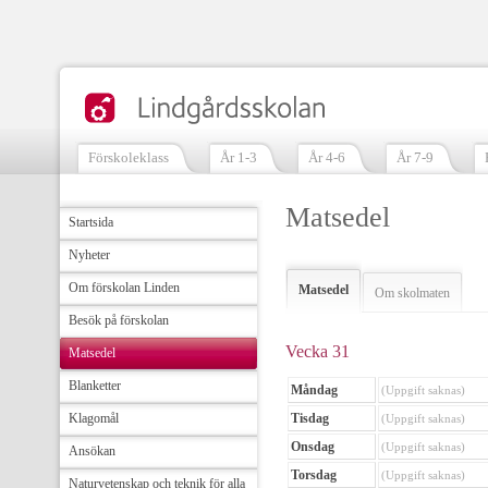
Förskoleklass
År 1-3
År 4-6
År 7-9
Matsedel
Startsida
Nyheter
Om förskolan Linden
Matsedel
Om skolmaten
Besök på förskolan
Vecka 31
Matsedel
Blanketter
Måndag
(Uppgift saknas)
Klagomål
Tisdag
(Uppgift saknas)
Onsdag
(Uppgift saknas)
Ansökan
Torsdag
(Uppgift saknas)
Naturvetenskap och teknik för alla