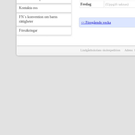
Fredag
(Uppgift saknas)
Kontakta oss
FN´s konvention om barns
rättigheter
<< Föregående vecka
Försäkringar
Lindgårdsskolans skolexpedition Adress: 