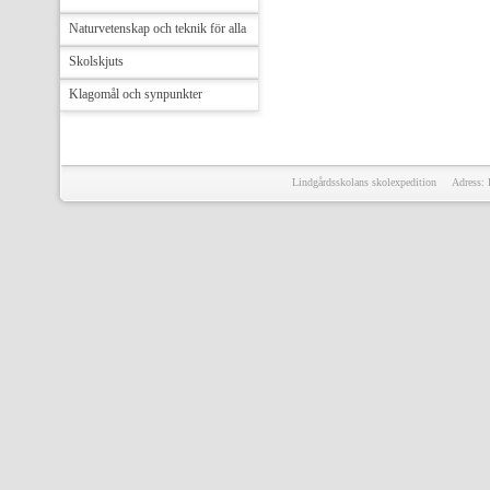
Naturvetenskap och teknik för alla
Skolskjuts
Klagomål och synpunkter
Lindgårdsskolans skolexpedition Adress: 