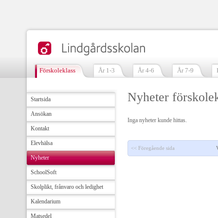
Förskoleklass
År 1-3
År 4-6
År 7-9
Nyheter förskole
Startsida
Ansökan
Inga nyheter kunde hittas.
Kontakt
Elevhälsa
<< Föregående sida
Nyheter
SchoolSoft
Skolplikt, frånvaro och ledighet
Kalendarium
Matsedel