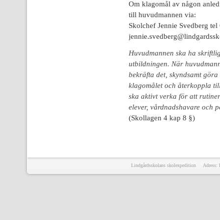
Om klagomål av någon anledni
till huvudmannen via:
Skolchef Jennie Svedberg tel
jennie.svedberg@lindgardssk
H
uvudmannen ska ha skriftlig
utbildningen. När huvudmann
bekräfta det, skyndsamt göra
klagomålet och återkoppla t
ska aktivt verka för att ruti
elever, vårdnadshavare och p
(Skollagen 4 kap 8 §)
Lindgårdsskolans skolexpedition Adress: 