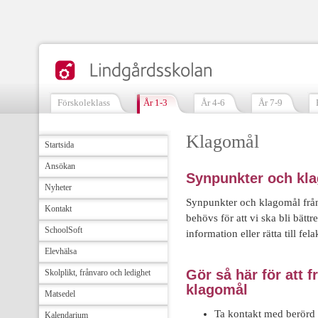
Förskoleklass
År 1-3
År 4-6
År 7-9
Klagomål
Startsida
Ansökan
Synpunkter och kl
Nyheter
Synpunkter och klagomål från
Kontakt
behövs för att vi ska bli bätt
SchoolSoft
information eller rätta till fel
Elevhälsa
Gör så här för att 
Skolplikt, frånvaro och ledighet
klagomål
Matsedel
Ta kontakt med berörd 
Kalendarium