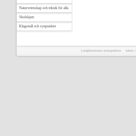
Naturvetenskap och teknik för alla
Skolskjuts
Klagomål och synpunkter
Lindgårdsskolans skolexpedition Adress: 