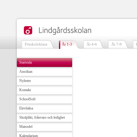
Förskoleklass
År 1-3
År 4-6
År 7-9
Startsida
Ansökan
Nyheter
Kontakt
SchoolSoft
Elevhälsa
Skolplikt, frånvaro och ledighet
Matsedel
Kalendarium