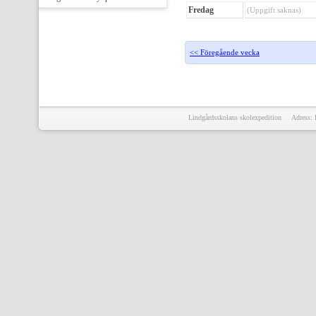
Fredag
(Uppgift saknas)
<< Föregående vecka
Lindgårdsskolans skolexpedition Adress: 