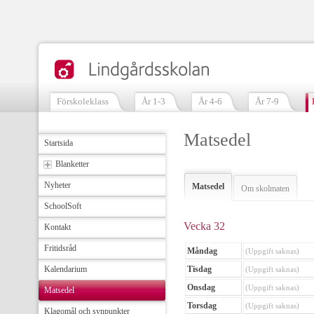
Förskoleklass
År 1-3
År 4-6
År 7-9
Matsedel
Startsida
Blanketter
Nyheter
Matsedel
Om skolmaten
SchoolSoft
Vecka 32
Kontakt
Fritidsråd
Måndag
(Uppgift saknas)
Kalendarium
Tisdag
(Uppgift saknas)
Onsdag
(Uppgift saknas)
Matsedel
Torsdag
(Uppgift saknas)
Klagomål och synpunkter