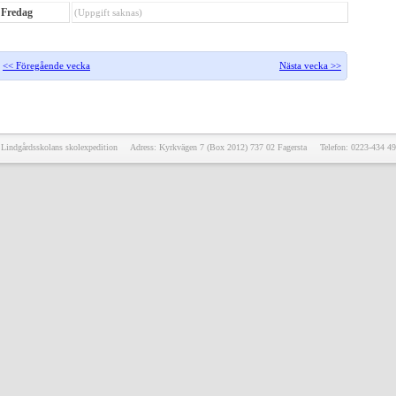
Fredag
(Uppgift saknas)
<< Föregående vecka
Nästa vecka >>
Lindgårdsskolans skolexpedition Adress: Kyrkvägen 7 (Box 2012) 737 02 Fagersta Telefon: 0223-434 49