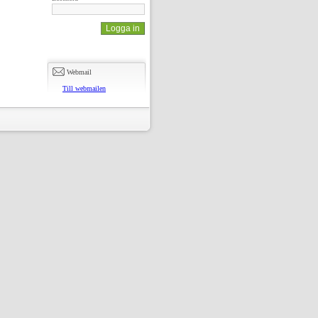
Webmail
Till webmailen