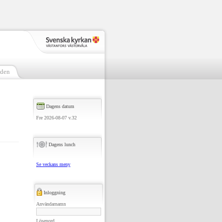
nden
Dagens datum
Fre 2026-08-07 v.32
Dagens lunch
Se veckans meny
Inloggning
Användarnamn
Lösenord