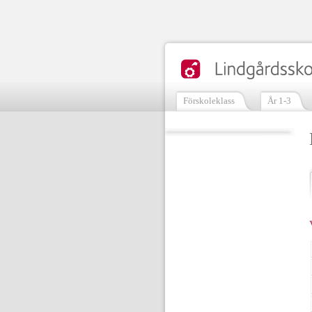
Förskoleklass
År 1-3